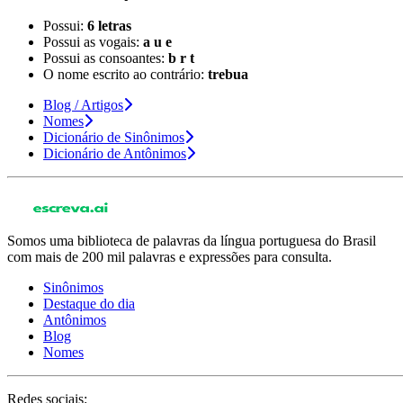
Possui:
6 letras
Possui as vogais:
a u e
Possui as consoantes:
b r t
O nome escrito ao contrário:
trebua
Blog / Artigos
Nomes
Dicionário de Sinônimos
Dicionário de Antônimos
Somos uma biblioteca de palavras da língua portuguesa do Brasil
com mais de 200 mil palavras e expressões para consulta.
Sinônimos
Destaque do dia
Antônimos
Blog
Nomes
Redes sociais: