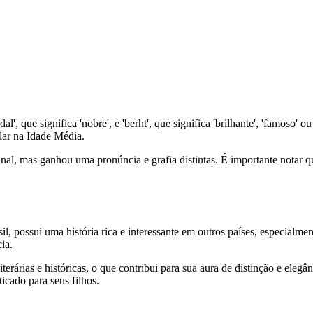
 que significa 'nobre', e 'berht', que significa 'brilhante', 'famoso' o
lar na Idade Média.
inal, mas ganhou uma pronúncia e grafia distintas. É importante nota
possui uma história rica e interessante em outros países, especialme
ia.
rárias e históricas, o que contribui para sua aura de distinção e elegâ
icado para seus filhos.