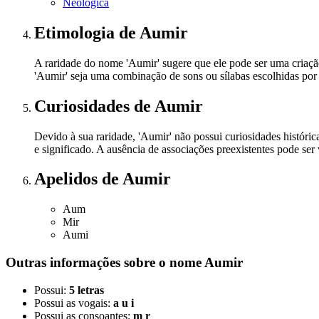
Neológica
Etimologia
de Aumir
A raridade do nome 'Aumir' sugere que ele pode ser uma criação
'Aumir' seja uma combinação de sons ou sílabas escolhidas por 
Curiosidades
de Aumir
Devido à sua raridade, 'Aumir' não possui curiosidades históri
e significado. A ausência de associações preexistentes pode ser
Apelidos
de Aumir
Aum
Mir
Aumi
Outras informações sobre
o nome
Aumir
Possui:
5 letras
Possui as vogais:
a u i
Possui as consoantes:
m r