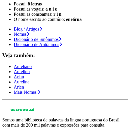
Possui:
8 letras
Possui as vogais:
a u i e
Possui as consoantes:
r l n
O nome escrito ao contrário:
enelirua
Blog / Artigos
Nomes
Dicionário de Sinônimos
Dicionário de Antônimos
Veja também:
Aureliano
Aurelino
Arlan
Aurelina
Arlen
Mais Nomes
Somos uma biblioteca de palavras da língua portuguesa do Brasil
com mais de 200 mil palavras e expressões para consulta.