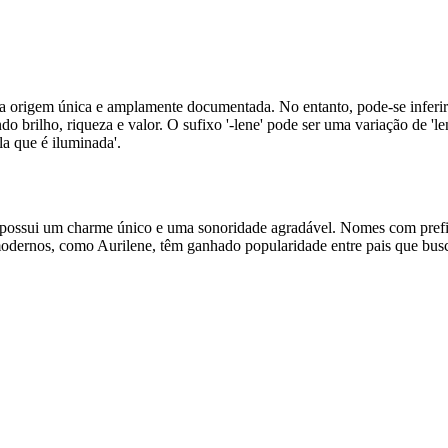
a origem única e amplamente documentada. No entanto, pode-se inferir
do brilho, riqueza e valor. O sufixo '-lene' pode ser uma variação de 'len
la que é iluminada'.
ssui um charme único e uma sonoridade agradável. Nomes com prefixo
ernos, como Aurilene, têm ganhado popularidade entre pais que buscam 