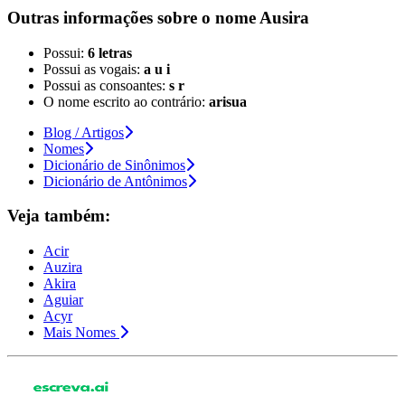
Outras informações sobre
o nome
Ausira
Possui:
6 letras
Possui as vogais:
a u i
Possui as consoantes:
s r
O nome escrito ao contrário:
arisua
Blog / Artigos
Nomes
Dicionário de Sinônimos
Dicionário de Antônimos
Veja também:
Acir
Auzira
Akira
Aguiar
Acyr
Mais Nomes