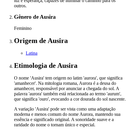
luz e esperança, capazes de iluminar o caminho para os
outros.
Gênero
de Ausira
Feminino
Origem
de Ausira
Latina
Etimologia
de Ausira
O nome 'Ausira' tem origem no latim 'aurora', que significa
'amanhecer'. Na mitologia romana, Aurora é a deusa do
amanhecer, responsável por anunciar a chegada do sol. A
palavra 'aurora' também está relacionada ao termo 'aurum',
que significa 'ouro', evocando a cor dourada do sol nascente.
A variação 'Ausira' pode ser vista como uma adaptação
moderna e menos comum do nome Aurora, mantendo sua
essência e significado original. A sonoridade suave e a
raridade do nome o tornam único e especial.