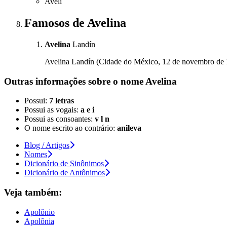
Avelí
Famosos
de Avelina
Avelina
Landín
Avelina Landín (Cidade do México, 12 de novembro de 
Outras informações sobre
o nome
Avelina
Possui:
7 letras
Possui as vogais:
a e i
Possui as consoantes:
v l n
O nome escrito ao contrário:
anileva
Blog / Artigos
Nomes
Dicionário de Sinônimos
Dicionário de Antônimos
Veja também:
Apolônio
Apolônia