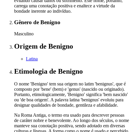
evitando causar danos ou sofrimento. Este nome, portanto,
carrega uma conotação positiva e enaltece a virtude da
bondade inerente ao indivíduo.
Gênero
de Benigno
Masculino
Origem
de Benigno
Latina
Etimologia
de Benigno
O nome 'Benigno' tem sua origem no latim 'benignus', que é
composto por 'bene' (bem) e 'genus' (nascido ou originado).
Portanto, etimologicamente, 'Benigno' significa 'bem nascido'
ou 'de boa origem'. A palavra latina 'benignus' evoluiu para
designar qualidades de bondade, gentileza e afabilidade.
Na Roma Antiga, o termo era usado para descrever pessoas
de caráter nobre e benevolente. Ao longo dos séculos, o nome
manteve sua conotação positiva, sendo adotado em diversas
culturas e línguas. A forma como o nome é usado e percebido