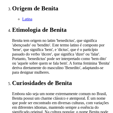
Origem
de Benita
Latina
Etimologia
de Benita
Benita tem origem no latim 'benedictus', que significa
'abençoado' ou 'bendito'. Este termo latino é composto por
'bene', que significa 'bem', e 'dictus', que é o particípio
passado do verbo 'dicere', que significa 'dizer' ou 'falar'.
Portanto, 'benedictus' pode ser interpretado como 'bem dito'
ou 'aquele sobre quem se fala bem'. A forma feminina 'Benita'
deriva diretamente do masculino 'Benedito', adaptando-se
para designar mulheres.
Curiosidades
de Benita
Embora não seja um nome extremamente comum no Brasil,
Benita possui um charme clássico e atemporal. É um nome
que pode ser encontrado em diversas culturas, com variações
em diferentes idiomas, mantendo sempre a essência do
significado original. Na cultura popular, o nome Benita pode