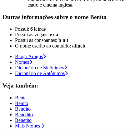
teatro e cinema inglesa.
Outras informações sobre
o nome
Benita
Possui:
6 letras
Possui as vogais:
e i a
Possui as consoantes:
b n t
O nome escrito ao contrário:
atineb
Blog / Artigos
Nomes
Dicionário de Sinônimos
Dicionário de Antônimos
Veja também:
Benta
Benito
Bendito
Benedito
Benetito
Mais Nomes