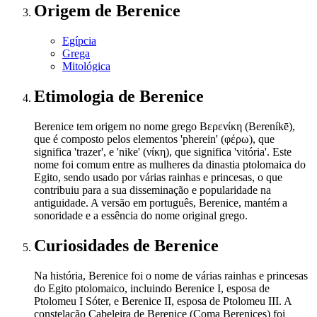
Origem
de Berenice
Egípcia
Grega
Mitológica
Etimologia
de Berenice
Berenice tem origem no nome grego Βερενίκη (Bereníkē),
que é composto pelos elementos 'pherein' (φέρω), que
significa 'trazer', e 'nike' (νίκη), que significa 'vitória'. Este
nome foi comum entre as mulheres da dinastia ptolomaica do
Egito, sendo usado por várias rainhas e princesas, o que
contribuiu para a sua disseminação e popularidade na
antiguidade. A versão em português, Berenice, mantém a
sonoridade e a essência do nome original grego.
Curiosidades
de Berenice
Na história, Berenice foi o nome de várias rainhas e princesas
do Egito ptolomaico, incluindo Berenice I, esposa de
Ptolomeu I Sóter, e Berenice II, esposa de Ptolomeu III. A
constelação Cabeleira de Berenice (Coma Berenices) foi