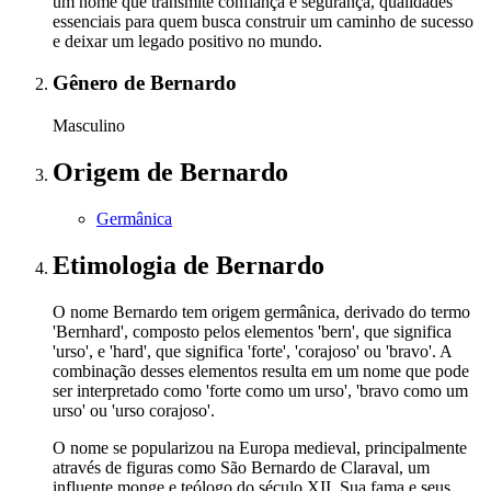
um nome que transmite confiança e segurança, qualidades
essenciais para quem busca construir um caminho de sucesso
e deixar um legado positivo no mundo.
Gênero
de Bernardo
Masculino
Origem
de Bernardo
Germânica
Etimologia
de Bernardo
O nome Bernardo tem origem germânica, derivado do termo
'Bernhard', composto pelos elementos 'bern', que significa
'urso', e 'hard', que significa 'forte', 'corajoso' ou 'bravo'. A
combinação desses elementos resulta em um nome que pode
ser interpretado como 'forte como um urso', 'bravo como um
urso' ou 'urso corajoso'.
O nome se popularizou na Europa medieval, principalmente
através de figuras como São Bernardo de Claraval, um
influente monge e teólogo do século XII. Sua fama e seus