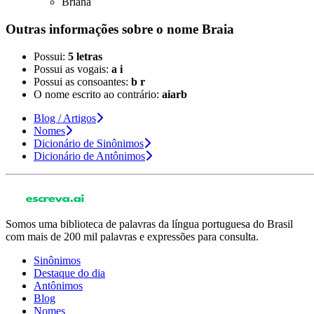
Briana
Outras informações sobre
o nome
Braia
Possui:
5 letras
Possui as vogais:
a i
Possui as consoantes:
b r
O nome escrito ao contrário:
aiarb
Blog / Artigos
Nomes
Dicionário de Sinônimos
Dicionário de Antônimos
Somos uma biblioteca de palavras da língua portuguesa do Brasil
com mais de 200 mil palavras e expressões para consulta.
Sinônimos
Destaque do dia
Antônimos
Blog
Nomes