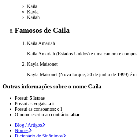
Kaila
Kayla
Kailah
Famosos
de Caila
Kaila Amariah
Kaila Amariah (Estados Unidos) é uma cantora e compos
Kayla Maisonet
Kayla Maisonet (Nova Iorque, 20 de junho de 1999) é uma
Outras informações sobre
o nome
Caila
Possui:
5 letras
Possui as vogais:
a i
Possui as consoantes:
c l
O nome escrito ao contrário:
aliac
Blog / Artigos
Nomes
Dicionário de Sinônimos