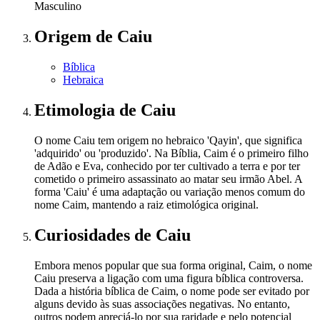
Masculino
Origem
de Caiu
Bíblica
Hebraica
Etimologia
de Caiu
O nome Caiu tem origem no hebraico 'Qayin', que significa
'adquirido' ou 'produzido'. Na Bíblia, Caim é o primeiro filho
de Adão e Eva, conhecido por ter cultivado a terra e por ter
cometido o primeiro assassinato ao matar seu irmão Abel. A
forma 'Caiu' é uma adaptação ou variação menos comum do
nome Caim, mantendo a raiz etimológica original.
Curiosidades
de Caiu
Embora menos popular que sua forma original, Caim, o nome
Caiu preserva a ligação com uma figura bíblica controversa.
Dada a história bíblica de Caim, o nome pode ser evitado por
alguns devido às suas associações negativas. No entanto,
outros podem apreciá-lo por sua raridade e pelo potencial