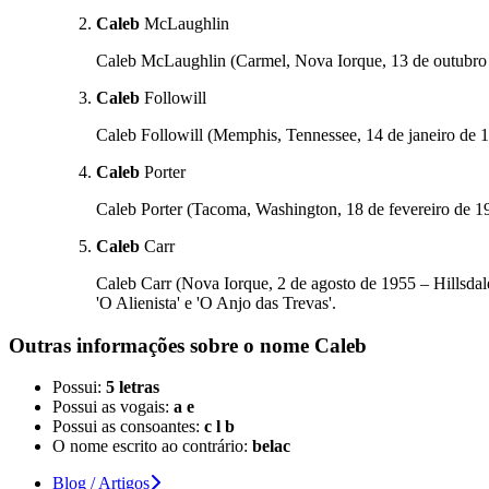
Caleb
McLaughlin
Caleb McLaughlin (Carmel, Nova Iorque, 13 de outubro de
Caleb
Followill
Caleb Followill (Memphis, Tennessee, 14 de janeiro de 19
Caleb
Porter
Caleb Porter (Tacoma, Washington, 18 de fevereiro de 1
Caleb
Carr
Caleb Carr (Nova Iorque, 2 de agosto de 1955 – Hillsdal
'O Alienista' e 'O Anjo das Trevas'.
Outras informações sobre
o nome
Caleb
Possui:
5 letras
Possui as vogais:
a e
Possui as consoantes:
c l b
O nome escrito ao contrário:
belac
Blog / Artigos