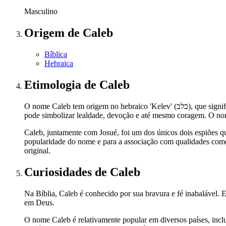
Masculino
Origem
de Caleb
Bíblica
Hebraica
Etimologia
de Caleb
O nome Caleb tem origem no hebraico 'Kelev' (כלב), que significa literalmente "cachorro" ou "cão". No entanto, a interpretação do nome vai além do significado literal. Na tradição hebraica, "cachorro"
pode simbolizar lealdade, devoção e até mesmo coragem. O nom
Caleb, juntamente com Josué, foi um dos únicos dois espiões qu
popularidade do nome e para a associação com qualidades como
original.
Curiosidades
de Caleb
Na Bíblia, Caleb é conhecido por sua bravura e fé inabalável. 
em Deus.
O nome Caleb é relativamente popular em diversos países, inc