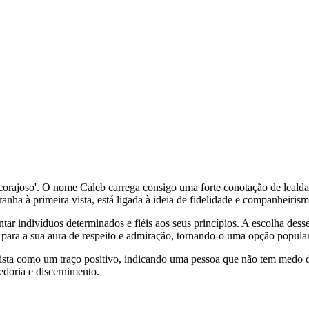
o' ou 'corajoso'. O nome Caleb carrega consigo uma forte conotação de lea
nha à primeira vista, está ligada à ideia de fidelidade e companheirismo
ar indivíduos determinados e fiéis aos seus princípios. A escolha desse
 para a sua aura de respeito e admiração, tornando-o uma opção popula
ista como um traço positivo, indicando uma pessoa que não tem medo de 
edoria e discernimento.