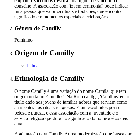
enquanto 'sacerdotisa' evoca uma figura de sabedoria e
conselho. A associação com 'jovem cerimonial' pode indicar
uma pessoa que valoriza rituais e tradições, que encontra
significado em momentos especiais e celebrações.
Gênero
de Camilly
Feminino
Origem
de Camilly
Latina
Etimologia
de Camilly
O nome Camilly é uma variação do nome Camila, que tem
origem no latim 'Camillus'. Na Roma antiga, 'Camillus' era o
título dado aos jovens de famílias nobres que serviam como
assistentes nos rituais religiosos. Eram escolhidos por sua
beleza e pureza, e essa associação com a juventude e o
serviço religioso perdura no significado do nome até os dias
atuais.
A adaptação para Camilly é uma modernização que busca dar