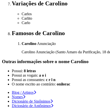
Variações
de Carolino
Carlos
Carlito
Carlo
Famosos
de Carolino
Carolino
Anunciação
Carolino Anunciação (Santo Amaro da Purificação, 18 de 
Outras informações sobre
o nome
Carolino
Possui:
8 letras
Possui as vogais:
a o i
Possui as consoantes:
c r l n
O nome escrito ao contrário:
onilorac
Blog / Artigos
Nomes
Dicionário de Sinônimos
Dicionário de Antônimos