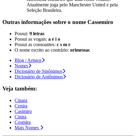
Atualmente joga pelo Manchester United e pela
Seleção Brasileira.
Outras informações sobre
o nome
Cassemiro
Possui:
9 letras
Possui as vogais:
a e i o
Possui as consoantes:
c s m r
O nome escrito ao contrário:
orimessac
Blog / Artigos
Nomes
Dicionário de Sinônimos
Dicionário de Antônimos
Veja também:
Cinara
Cenira
Casimiro
Cinira
Cosmira
Mais Nomes