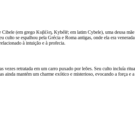
 Cibele (em grego Κυβέλη, Kybélē; em latim Cybele), uma deusa mãe da 
. Seu culto se espalhou pela Grécia e Roma antigas, onde ela era vener
elacionado à intuição e à profecia.
s vezes retratada em um carro puxado por leões. Seu culto incluía ritu
s ainda mantém um charme exótico e misterioso, evocando a força e a