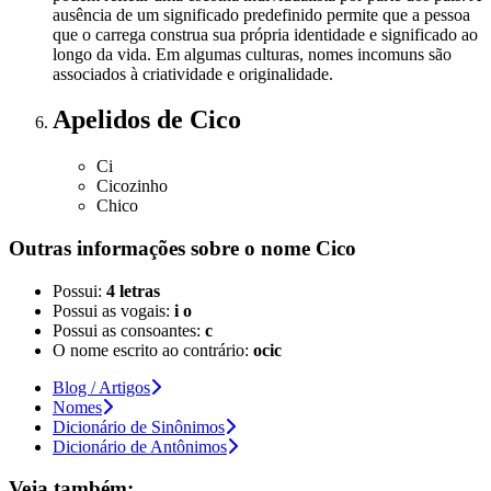
ausência de um significado predefinido permite que a pessoa
que o carrega construa sua própria identidade e significado ao
longo da vida. Em algumas culturas, nomes incomuns são
associados à criatividade e originalidade.
Apelidos
de Cico
Ci
Cicozinho
Chico
Outras informações sobre
o nome
Cico
Possui:
4 letras
Possui as vogais:
i o
Possui as consoantes:
c
O nome escrito ao contrário:
ocic
Blog / Artigos
Nomes
Dicionário de Sinônimos
Dicionário de Antônimos
Veja também: