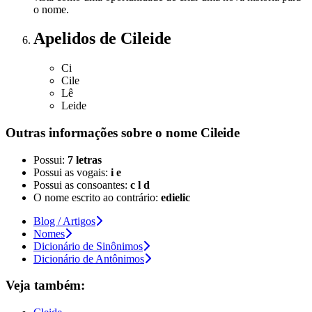
o nome.
Apelidos
de Cileide
Ci
Cile
Lê
Leide
Outras informações sobre
o nome
Cileide
Possui:
7 letras
Possui as vogais:
i e
Possui as consoantes:
c l d
O nome escrito ao contrário:
edielic
Blog / Artigos
Nomes
Dicionário de Sinônimos
Dicionário de Antônimos
Veja também: