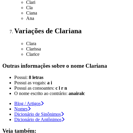
Clari
Cla
Ciana
Ana
Variações
de Clariana
Clara
Clarissa
Clarice
Outras informações sobre
o nome
Clariana
Possui:
8 letras
Possui as vogais:
a i
Possui as consoantes:
c l r n
O nome escrito ao contrário:
anairalc
Blog / Artigos
Nomes
Dicionário de Sinônimos
Dicionário de Antônimos
Veja também: