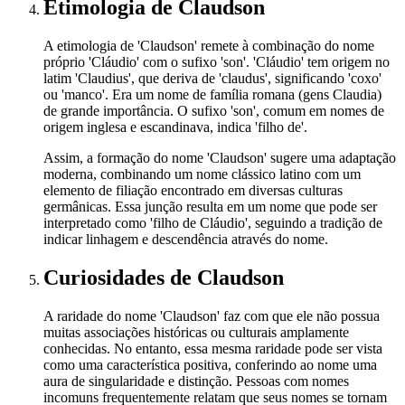
Etimologia
de Claudson
A etimologia de 'Claudson' remete à combinação do nome
próprio 'Cláudio' com o sufixo 'son'. 'Cláudio' tem origem no
latim 'Claudius', que deriva de 'claudus', significando 'coxo'
ou 'manco'. Era um nome de família romana (gens Claudia)
de grande importância. O sufixo 'son', comum em nomes de
origem inglesa e escandinava, indica 'filho de'.
Assim, a formação do nome 'Claudson' sugere uma adaptação
moderna, combinando um nome clássico latino com um
elemento de filiação encontrado em diversas culturas
germânicas. Essa junção resulta em um nome que pode ser
interpretado como 'filho de Cláudio', seguindo a tradição de
indicar linhagem e descendência através do nome.
Curiosidades
de Claudson
A raridade do nome 'Claudson' faz com que ele não possua
muitas associações históricas ou culturais amplamente
conhecidas. No entanto, essa mesma raridade pode ser vista
como uma característica positiva, conferindo ao nome uma
aura de singularidade e distinção. Pessoas com nomes
incomuns frequentemente relatam que seus nomes se tornam