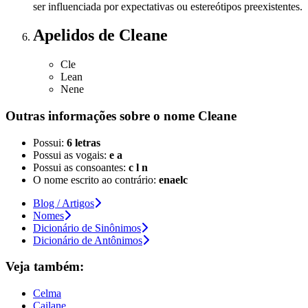
ser influenciada por expectativas ou estereótipos preexistentes.
Apelidos
de Cleane
Cle
Lean
Nene
Outras informações sobre
o nome
Cleane
Possui:
6 letras
Possui as vogais:
e a
Possui as consoantes:
c l n
O nome escrito ao contrário:
enaelc
Blog / Artigos
Nomes
Dicionário de Sinônimos
Dicionário de Antônimos
Veja também:
Celma
Cailane