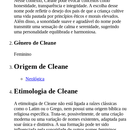
Nesse contexto, Cleane pode evocar conceitos como
honestidade, transparência e integridade. A escolha desse
nome pode refletir o desejo dos pais de que a criança cultive
uma vida pautada por princípios éticos e morais elevados.
Além disso, a sonoridade suave e agradável do nome pode
transmitir uma sensação de calma e serenidade, sugerindo
uma personalidade equilibrada e harmoniosa.
Gênero
de Cleane
Feminino
Origem
de Cleane
Neológica
Etimologia
de Cleane
A etimologia de Cleane não está ligada a raízes clássicas
como o Latim ou o Grego, nem possui uma origem bíblica ou
religiosa específica. Trata-se, possivelmente, de uma criação
moderna ou uma variação de nomes existentes, adaptada para
soar única e distintiva. A sua formação pode ter sido
influenciada pela sonoridade de outros nomes femininos