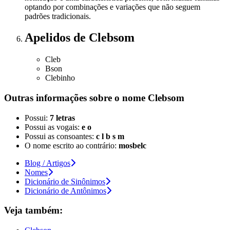
optando por combinações e variações que não seguem
padrões tradicionais.
Apelidos
de Clebsom
Cleb
Bson
Clebinho
Outras informações sobre
o nome
Clebsom
Possui:
7 letras
Possui as vogais:
e o
Possui as consoantes:
c l b s m
O nome escrito ao contrário:
mosbelc
Blog / Artigos
Nomes
Dicionário de Sinônimos
Dicionário de Antônimos
Veja também: