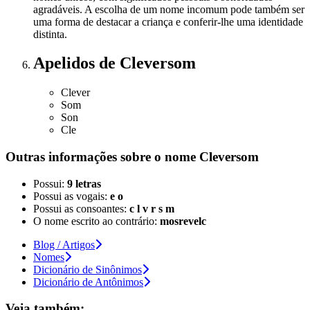
agradáveis. A escolha de um nome incomum pode também ser
uma forma de destacar a criança e conferir-lhe uma identidade
distinta.
Apelidos
de Cleversom
Clever
Som
Son
Cle
Outras informações sobre
o nome
Cleversom
Possui:
9 letras
Possui as vogais:
e o
Possui as consoantes:
c l v r s m
O nome escrito ao contrário:
mosrevelc
Blog / Artigos
Nomes
Dicionário de Sinônimos
Dicionário de Antônimos
Veja também: