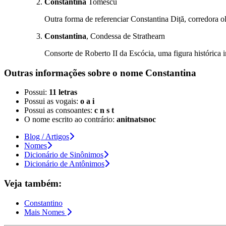
Constantina
Tomescu
Outra forma de referenciar Constantina Diță, corredora 
Constantina
, Condessa de Strathearn
Consorte de Roberto II da Escócia, uma figura histórica 
Outras informações sobre
o nome
Constantina
Possui:
11 letras
Possui as vogais:
o a i
Possui as consoantes:
c n s t
O nome escrito ao contrário:
anitnatsnoc
Blog / Artigos
Nomes
Dicionário de Sinônimos
Dicionário de Antônimos
Veja também:
Constantino
Mais Nomes