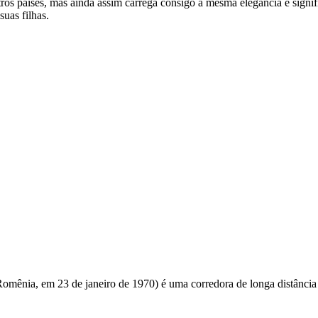
s países, mas ainda assim carrega consigo a mesma elegância e signifi
uas filhas.
omênia, em 23 de janeiro de 1970) é uma corredora de longa distânci