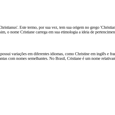
hristianus'. Este termo, por sua vez, tem sua origem no grego 'Christiano
sim, o nome Cristiane carrega em sua etimologia a ideia de pertenciment
 possui variações em diferentes idiomas, como Christine em inglês e fr
as santas com nomes semelhantes. No Brasil, Cristiane é um nome relativ