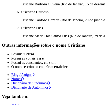
Cristiane Barbosa Oliveira (Rio de Janeiro, 15 de dezembr
Cristiane
Cardoso
Cristiane Cardoso Bezerra (Rio de Janeiro, 29 de junho de
Cristiane
Dias
Cristiane Maria Dos Santos Dias (Rio de Janeiro, 29 de ag
Outras informações sobre
o nome
Cristiane
Possui:
9 letras
Possui as vogais:
i a e
Possui as consoantes:
c r s t n
O nome escrito ao contrário:
enaitsirc
Blog / Artigos
Nomes
Dicionário de Sinônimos
Dicionário de Antônimos
Veja também: