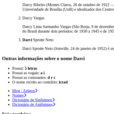
Darcy Ribeiro (Montes Claros, 26 de outubro de 1922 — Ri
Universidade de Brasília (UnB) e idealizador dos Centro
Darcy Vargas
Darcy Lima Sarmanho Vargas (São Borja, 9 de dezembro de
do Brasil durante dois períodos: de 1930 a 1945 e de 19
Darci
Sprotte Neto
Darci Sprotte Neto (Joinville, 24 de janeiro de 1952) é um
Outras informações sobre
o nome
Darci
Possui:
5 letras
Possui as vogais:
a i
Possui as consoantes:
d r c
O nome escrito ao contrário:
icrad
Blog / Artigos
Nomes
Dicionário de Sinônimos
Dicionário de Antônimos