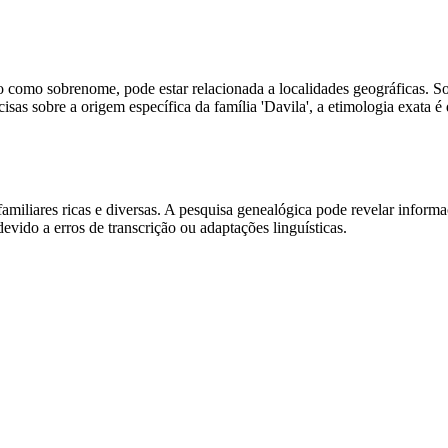
o como sobrenome, pode estar relacionada a localidades geográficas. 
as sobre a origem específica da família 'Davila', a etimologia exata é d
iliares ricas e diversas. A pesquisa genealógica pode revelar informaçõ
ido a erros de transcrição ou adaptações linguísticas.