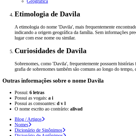
Geográfica
Etimologia
de Davila
A etimologia do nome 'Davila', mais frequentemente encontrad
indicando a origem geográfica da família. Sem informações precis
lugar com esse nome ou similar.
Curiosidades
de Davila
Sobrenomes, como 'Davila', frequentemente possuem histórias fam
grafia de sobrenomes também são comuns ao longo do tempo, dev
Outras informações sobre
o nome
Davila
Possui:
6 letras
Possui as vogais:
a i
Possui as consoantes:
d v l
O nome escrito ao contrário:
alivad
Blog / Artigos
Nomes
Dicionário de Sinônimos
Dicionário de Antônimos