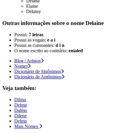
Delana
Elaine
Delainy
Outras informações sobre
o nome
Delaine
Possui:
7 letras
Possui as vogais:
e a i
Possui as consoantes:
d l n
O nome escrito ao contrário:
enialed
Blog / Artigos
Nomes
Dicionário de Sinônimos
Dicionário de Antônimos
Veja também:
Dilma
Delma
Dalmo
Dilene
Delmo
Mais Nomes