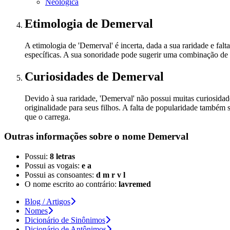
Neológica
Etimologia
de Demerval
A etimologia de 'Demerval' é incerta, dada a sua raridade e falta
específicas. A sua sonoridade pode sugerir uma combinação de e
Curiosidades
de Demerval
Devido à sua raridade, 'Demerval' não possui muitas curiosida
originalidade para seus filhos. A falta de popularidade também
que o carrega.
Outras informações sobre
o nome
Demerval
Possui:
8 letras
Possui as vogais:
e a
Possui as consoantes:
d m r v l
O nome escrito ao contrário:
lavremed
Blog / Artigos
Nomes
Dicionário de Sinônimos
Dicionário de Antônimos