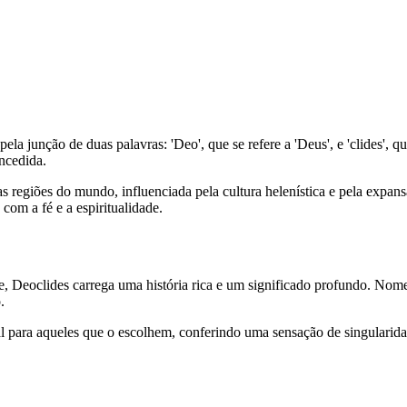
 junção de duas palavras: 'Deo', que se refere a 'Deus', e 'clides', qu
oncedida.
 regiões do mundo, influenciada pela cultura helenística e pela expan
com a fé e a espiritualidade.
 Deoclides carrega uma história rica e um significado profundo. Nomes
.
l para aqueles que o escolhem, conferindo uma sensação de singularidad