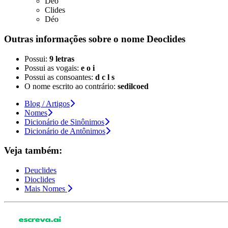
Deo
Clides
Déo
Outras informações sobre
o nome
Deoclides
Possui:
9 letras
Possui as vogais:
e o i
Possui as consoantes:
d c l s
O nome escrito ao contrário:
sedilcoed
Blog / Artigos
Nomes
Dicionário de Sinônimos
Dicionário de Antônimos
Veja também:
Deuclides
Dioclides
Mais Nomes