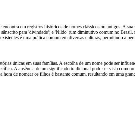
e encontra em registros históricos de nomes clássicos ou antigos. A su
 sânscrito para 'divindade') e 'Nildo' (um diminutivo comum no Brasil
xistentes é uma prática comum em diversas culturas, permitindo a pers
rias únicas em suas famílias. A escolha de um nome pode ser influenc
cífica. A ausência de um significado tradicional pode ser vista como 
e na hora de nomear os filhos é bastante comum, resultando em uma gran