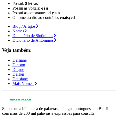
Possui:
8 letras
Possui as vogais:
e i a
Possui as consoantes:
d y s n
O nome escrito ao contrário:
enaisyed
Blog / Artigos
Nomes
Dicionário de Sinônimos
Dicionário de Antônimos
Veja também:
Deisiane
Dieison
Dejane
Deison
Deusiane
Mais Nomes
Somos uma biblioteca de palavras da língua portuguesa do Brasil
com mais de 200 mil palavras e expressões para consulta.