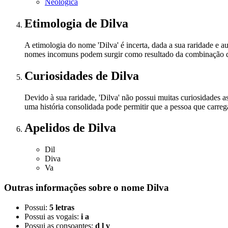
Neológica
Etimologia
de Dilva
A etimologia do nome 'Dilva' é incerta, dada a sua raridade e 
nomes incomuns podem surgir como resultado da combinação de
Curiosidades
de Dilva
Devido à sua raridade, 'Dilva' não possui muitas curiosidades 
uma história consolidada pode permitir que a pessoa que carreg
Apelidos
de Dilva
Dil
Diva
Va
Outras informações sobre
o nome
Dilva
Possui:
5 letras
Possui as vogais:
i a
Possui as consoantes:
d l v