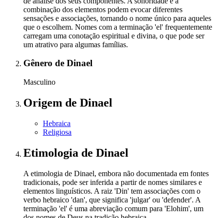
de análise dos seus componentes. A sonoridade e a
combinação dos elementos podem evocar diferentes
sensações e associações, tornando o nome único para aqueles
que o escolhem. Nomes com a terminação 'el' frequentemente
carregam uma conotação espiritual e divina, o que pode ser
um atrativo para algumas famílias.
Gênero
de Dinael
Masculino
Origem
de Dinael
Hebraica
Religiosa
Etimologia
de Dinael
A etimologia de Dinael, embora não documentada em fontes
tradicionais, pode ser inferida a partir de nomes similares e
elementos linguísticos. A raiz 'Din' tem associações com o
verbo hebraico 'dan', que significa 'julgar' ou 'defender'. A
terminação 'el' é uma abreviação comum para 'Elohim', um
dos nomes de Deus na tradição hebraica.