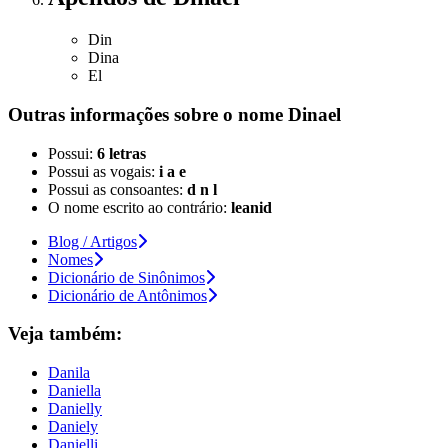
Din
Dina
El
Outras informações sobre
o nome
Dinael
Possui:
6 letras
Possui as vogais:
i a e
Possui as consoantes:
d n l
O nome escrito ao contrário:
leanid
Blog / Artigos
Nomes
Dicionário de Sinônimos
Dicionário de Antônimos
Veja também:
Danila
Daniella
Danielly
Daniely
Danielli