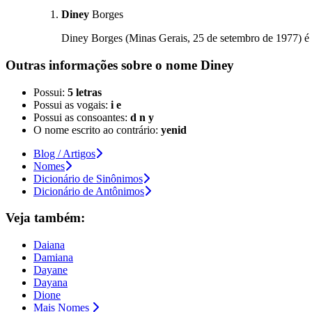
Diney
Borges
Diney Borges (Minas Gerais, 25 de setembro de 1977) é um
Outras informações sobre
o nome
Diney
Possui:
5 letras
Possui as vogais:
i e
Possui as consoantes:
d n y
O nome escrito ao contrário:
yenid
Blog / Artigos
Nomes
Dicionário de Sinônimos
Dicionário de Antônimos
Veja também:
Daiana
Damiana
Dayane
Dayana
Dione
Mais Nomes