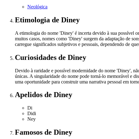
Neológica
Etimologia
de Diney
A etimologia do nome 'Diney' é incerta devido à sua possível o
muitos casos, nomes como 'Diney' surgem da adaptação de sons 
carregue significados subjetivos e pessoais, dependendo de qu
Curiosidades
de Diney
Devido à raridade e possível modernidade do nome 'Diney', não 
únicas. A singularidade do nome pode torná-lo memorável e disti
uma oportunidade para construir uma narrativa pessoal em tor
Apelidos
de Diney
Di
Didi
Ney
Famosos
de Diney