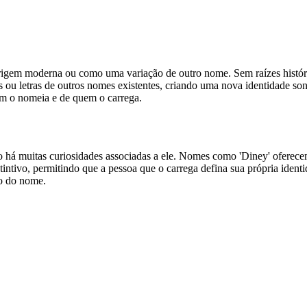
rigem moderna ou como uma variação de outro nome. Sem raízes históricas
ou letras de outros nomes existentes, criando uma nova identidade so
em o nomeia e de quem o carrega.
há muitas curiosidades associadas a ele. Nomes como 'Diney' oferecem 
ntivo, permitindo que a pessoa que o carrega defina sua própria identi
no do nome.