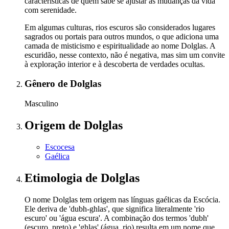
características de quem sabe se ajustar às mudanças da vida
com serenidade.
Em algumas culturas, rios escuros são considerados lugares
sagrados ou portais para outros mundos, o que adiciona uma
camada de misticismo e espiritualidade ao nome Dolglas. A
escuridão, nesse contexto, não é negativa, mas sim um convite
à exploração interior e à descoberta de verdades ocultas.
Gênero
de Dolglas
Masculino
Origem
de Dolglas
Escocesa
Gaélica
Etimologia
de Dolglas
O nome Dolglas tem origem nas línguas gaélicas da Escócia.
Ele deriva de 'dubh-ghlas', que significa literalmente 'rio
escuro' ou 'água escura'. A combinação dos termos 'dubh'
(escuro, preto) e 'ghlas' (água, rio) resulta em um nome que