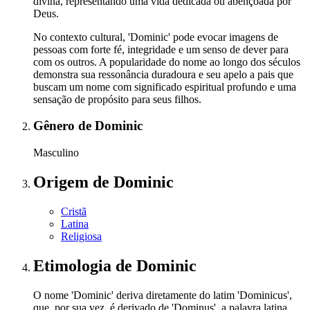
divina, representando uma vida dedicada ou abençoada por
Deus.
No contexto cultural, 'Dominic' pode evocar imagens de
pessoas com forte fé, integridade e um senso de dever para
com os outros. A popularidade do nome ao longo dos séculos
demonstra sua ressonância duradoura e seu apelo a pais que
buscam um nome com significado espiritual profundo e uma
sensação de propósito para seus filhos.
Gênero
de Dominic
Masculino
Origem
de Dominic
Cristã
Latina
Religiosa
Etimologia
de Dominic
O nome 'Dominic' deriva diretamente do latim 'Dominicus',
que, por sua vez, é derivado de 'Dominus', a palavra latina