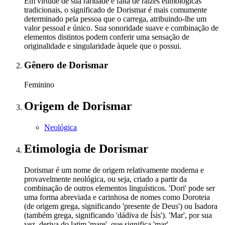
Em virtude de sua raridade e falta de raízes etimológicas
tradicionais, o significado de Dorismar é mais comumente
determinado pela pessoa que o carrega, atribuindo-lhe um
valor pessoal e único. Sua sonoridade suave e combinação de
elementos distintos podem conferir uma sensação de
originalidade e singularidade àquele que o possui.
Gênero
de Dorismar
Feminino
Origem
de Dorismar
Neológica
Etimologia
de Dorismar
Dorismar é um nome de origem relativamente moderna e
provavelmente neológica, ou seja, criado a partir da
combinação de outros elementos linguísticos. 'Dori' pode ser
uma forma abreviada e carinhosa de nomes como Doroteia
(de origem grega, significando 'presente de Deus') ou Isadora
(também grega, significando 'dádiva de Ísis'). 'Mar', por sua
vez, deriva do latim 'mare', que significa 'mar'.