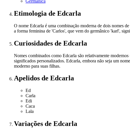
Germânica
Etimologia
de Edcarla
O nome Edcarla é uma combinação moderna de dois nomes de origem
a forma feminina de 'Carlos', que vem do germânico 'karl', sign
Curiosidades
de Edcarla
Nomes combinados como Edcarla são relativamente modernos e r
significados personalizados. Edcarla, embora não seja um nom
moderno para suas filhas.
Apelidos
de Edcarla
Ed
Carla
Edi
Caca
Lala
Variações
de Edcarla