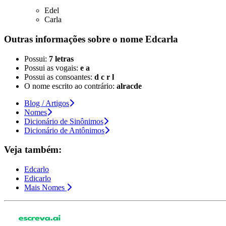
Edel
Carla
Outras informações sobre
o nome
Edcarla
Possui:
7 letras
Possui as vogais:
e a
Possui as consoantes:
d c r l
O nome escrito ao contrário:
alracde
Blog / Artigos
Nomes
Dicionário de Sinônimos
Dicionário de Antônimos
Veja também:
Edcarlo
Edicarlo
Mais Nomes