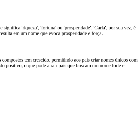
nifica 'riqueza', 'fortuna' ou 'prosperidade'. 'Carla', por sua vez, é
os resulta em um nome que evoca prosperidade e força.
 compostos tem crescido, permitindo aos pais criar nomes únicos com
o positivo, o que pode atrair pais que buscam um nome forte e