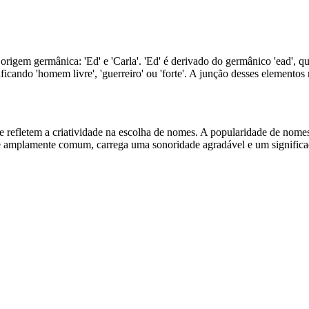
 germânica: 'Ed' e 'Carla'. 'Ed' é derivado do germânico 'ead', que sig
ificando 'homem livre', 'guerreiro' ou 'forte'. A junção desses element
efletem a criatividade na escolha de nomes. A popularidade de nomes
e amplamente comum, carrega uma sonoridade agradável e um significad