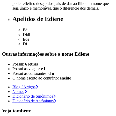
pode refletir o desejo dos pais de dar ao filho um nome que
seja único e memorável, que o diferencie dos demais.
Apelidos
de Ediene
Edi
Didi
Ede
Di
Outras informações sobre
o nome
Ediene
Possui:
6 letras
Possui as vogais:
e i
Possui as consoantes:
d n
O nome escrito ao contrário:
eneide
Blog / Artigos
Nomes
Dicionário de Sinônimos
Dicionário de Antônimos
Veja também: