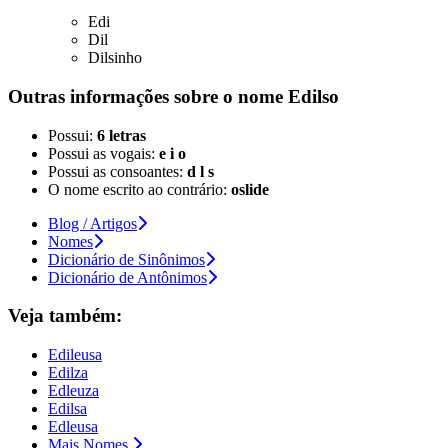
Edi
Dil
Dilsinho
Outras informações sobre
o nome
Edilso
Possui:
6 letras
Possui as vogais:
e i o
Possui as consoantes:
d l s
O nome escrito ao contrário:
oslide
Blog / Artigos
Nomes
Dicionário de Sinônimos
Dicionário de Antônimos
Veja também:
Edileusa
Edilza
Edleuza
Edilsa
Edleusa
Mais Nomes