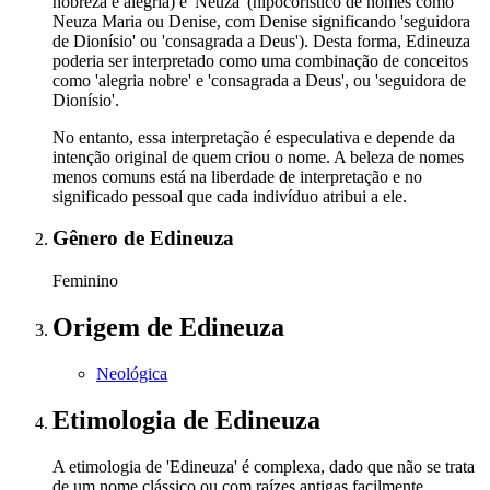
nobreza e alegria) e 'Neuza' (hipocorístico de nomes como
Neuza Maria ou Denise, com Denise significando 'seguidora
de Dionísio' ou 'consagrada a Deus'). Desta forma, Edineuza
poderia ser interpretado como uma combinação de conceitos
como 'alegria nobre' e 'consagrada a Deus', ou 'seguidora de
Dionísio'.
No entanto, essa interpretação é especulativa e depende da
intenção original de quem criou o nome. A beleza de nomes
menos comuns está na liberdade de interpretação e no
significado pessoal que cada indivíduo atribui a ele.
Gênero
de Edineuza
Feminino
Origem
de Edineuza
Neológica
Etimologia
de Edineuza
A etimologia de 'Edineuza' é complexa, dado que não se trata
de um nome clássico ou com raízes antigas facilmente