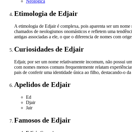
Neológica
Etimologia
de Edjair
A etimologia de Edjair é complexa, pois aparenta ser um nome
chamados de neologismos onomásticos e refletem uma tendência 
antigas associadas a ele, o que o diferencia de nomes com orig
Curiosidades
de Edjair
Edjair, por ser um nome relativamente incomum, não possui uma 
com nomes menos comuns frequentemente relatam experiências ú
pais de conferir uma identidade única ao filho, destacando-o da
Apelidos
de Edjair
Ed
Djair
Jair
Famosos
de Edjair