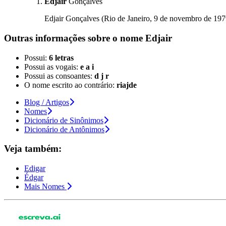
Edjair
Gonçalves
Edjair Gonçalves (Rio de Janeiro, 9 de novembro de 1979
Outras informações sobre
o nome
Edjair
Possui:
6 letras
Possui as vogais:
e a i
Possui as consoantes:
d j r
O nome escrito ao contrário:
riajde
Blog / Artigos
Nomes
Dicionário de Sinônimos
Dicionário de Antônimos
Veja também:
Edigar
Édgar
Mais Nomes