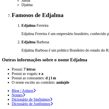
Jalma
Djalma
Famosos
de Edjalma
Edjalma
Ferreira
Edjalma Ferreira é um empresário brasileiro, conhecido po
Edjalma
Barbosa
Edjalma Barbosa é um politico Brasileiro do estado do 
Outras informações sobre
o nome
Edjalma
Possui:
7 letras
Possui as vogais:
e a
Possui as consoantes:
d j l m
O nome escrito ao contrário:
amlajde
Blog / Artigos
Nomes
Dicionário de Sinônimos
Dicionário de Antônimos