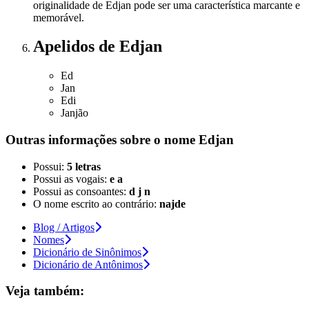
originalidade de Edjan pode ser uma característica marcante e
memorável.
Apelidos
de Edjan
Ed
Jan
Edi
Janjão
Outras informações sobre
o nome
Edjan
Possui:
5 letras
Possui as vogais:
e a
Possui as consoantes:
d j n
O nome escrito ao contrário:
najde
Blog / Artigos
Nomes
Dicionário de Sinônimos
Dicionário de Antônimos
Veja também: