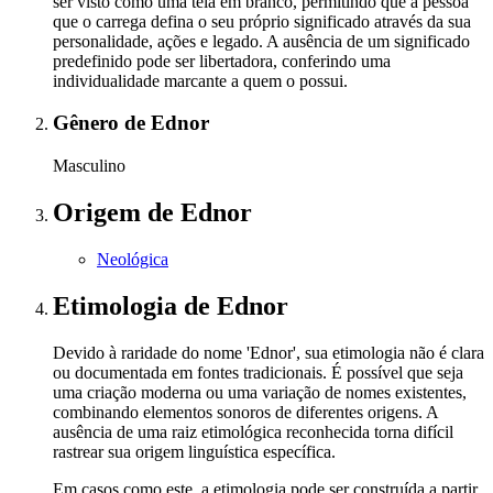
ser visto como uma tela em branco, permitindo que a pessoa
que o carrega defina o seu próprio significado através da sua
personalidade, ações e legado. A ausência de um significado
predefinido pode ser libertadora, conferindo uma
individualidade marcante a quem o possui.
Gênero
de Ednor
Masculino
Origem
de Ednor
Neológica
Etimologia
de Ednor
Devido à raridade do nome 'Ednor', sua etimologia não é clara
ou documentada em fontes tradicionais. É possível que seja
uma criação moderna ou uma variação de nomes existentes,
combinando elementos sonoros de diferentes origens. A
ausência de uma raiz etimológica reconhecida torna difícil
rastrear sua origem linguística específica.
Em casos como este, a etimologia pode ser construída a partir