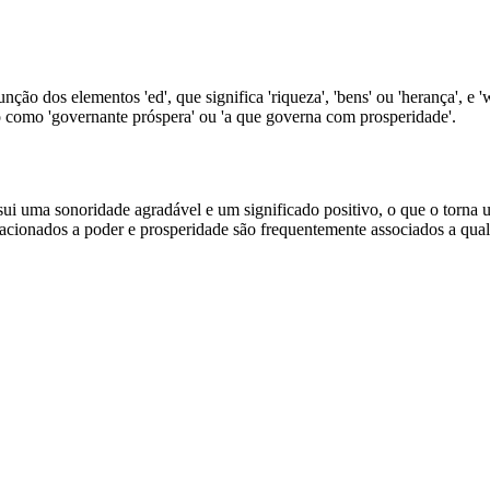
o dos elementos 'ed', que significa 'riqueza', 'bens' ou 'herança', e 'w
 como 'governante próspera' ou 'a que governa com prosperidade'.
uma sonoridade agradável e um significado positivo, o que o torna 
ionados a poder e prosperidade são frequentemente associados a quali