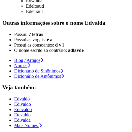
Edwalda
Edeltraud
Edeltraut
Outras informações sobre
o nome
Edvalda
Possui:
7 letras
Possui as vogais:
e a
Possui as consoantes:
d v l
O nome escrito ao contrário:
adlavde
Blog / Artigos
Nomes
Dicionário de Sinônimos
Dicionário de Antônimos
Veja também:
Edvaldo
Edivaldo
Edevaldo
Etevaldo
Edivalda
Mais Nomes