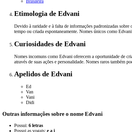
Brasileira
Etimologia
de Edvani
Devido à raridade e à falta de informações padronizadas sobre
tempo ou criada espontaneamente. Nomes únicos como Edvani mui
Curiosidades
de Edvani
Nomes incomuns como Edvani oferecem a oportunidade de criar u
através de suas ações e personalidade. Nomes raros também po
Apelidos
de Edvani
Ed
Van
Vani
Didi
Outras informações sobre
o nome
Edvani
Possui:
6 letras
Possui as vogais:
e a i