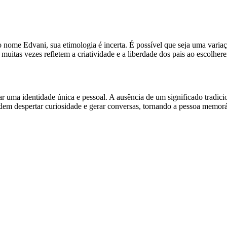
 o nome Edvani, sua etimologia é incerta. É possível que seja uma vari
tas vezes refletem a criatividade e a liberdade dos pais ao escolher
ma identidade única e pessoal. A ausência de um significado tradicio
dem despertar curiosidade e gerar conversas, tornando a pessoa memorá