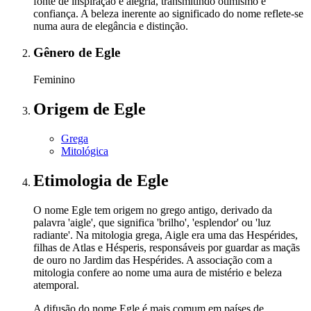
fonte de inspiração e alegria, transmitindo otimismo e
confiança. A beleza inerente ao significado do nome reflete-se
numa aura de elegância e distinção.
Gênero
de Egle
Feminino
Origem
de Egle
Grega
Mitológica
Etimologia
de Egle
O nome Egle tem origem no grego antigo, derivado da
palavra 'aigle', que significa 'brilho', 'esplendor' ou 'luz
radiante'. Na mitologia grega, Aigle era uma das Hespérides,
filhas de Atlas e Hésperis, responsáveis por guardar as maçãs
de ouro no Jardim das Hespérides. A associação com a
mitologia confere ao nome uma aura de mistério e beleza
atemporal.
A difusão do nome Egle é mais comum em países de